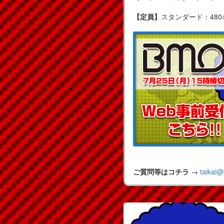
【定員】
スタンダード：480名
ご質問等はコチラ
→
taikai@