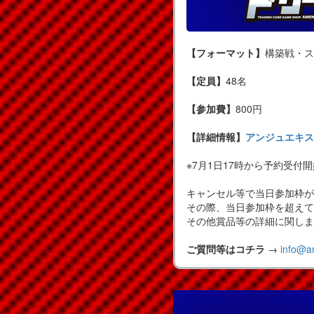
【フォーマット】
構築戦・ス
【定員】
48名
【参加費】
800円
【詳細情報】
アンジュエキス
※7月1日17時から予約受付
キャンセル等で当日参加枠が
その際、当日参加枠を超えて
その他賞品等の詳細に関しま
ご質問等はコチラ
→
info@a